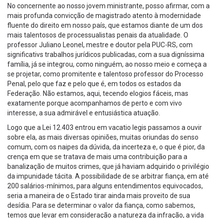
No concernente ao nosso jovem ministrante, posso afirmar, com a
mais profunda convicção de magistrado atento à modernidade
fluente do direito em nosso país, que estamos diante de um dos
mais talentosos de processualistas penais da atualidade. O
professor Juliano Leonel, mestre e doutor pela PUC-RS, com
significativs trabalhos jurídicos publicadas, com a sua digníssima
família, já se integrou, como ninguém, ao nosso meio e começa a
se projetar, como promitente e talentoso professor do Processo
Penal, pelo que faz e pelo que é, em todos os estados da
Federação. Não estamos, aqui, tecendo elogios fáceis, mas
exatamente porque acompanhamos de perto e com vivo
interesse, a sua admirável e entusiástica atuação.
Logo que a Lei 12.403 entrou em vacatio legis passamos a ouvir
sobre ela, as mais diversas opiniões, muitas oriundas do senso
comum, com os naipes da dúvida, da incerteza e, o que é pior, da
crença em que se tratava de mais uma contribuição para a
banalização de muitos crimes, que já haviam adquirido o privilégio
da impunidade tácita. A possibilidade de se arbitrar fiança, em até
200 salários-mínimos, para alguns entendimentos equivocados,
seria a maneira de o Estado tirar ainda mais proveito de sua
desídia. Para se determinar o valor da fiança, como sabemos,
temos que levar em consideração a natureza da infração, a vida