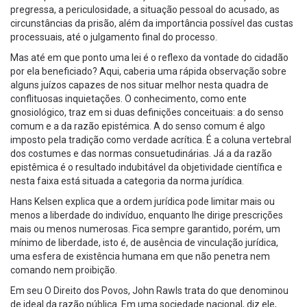
pregressa, a periculosidade, a situação pessoal do acusado, as
circunstâncias da prisão, além da importância possível das custas
processuais, até o julgamento final do processo.
Mas até em que ponto uma lei é o reflexo da vontade do cidadão
por ela beneficiado? Aqui, caberia uma rápida observação sobre
alguns juízos capazes de nos situar melhor nesta quadra de
conflituosas inquietações. O conhecimento, como ente
gnosiológico, traz em si duas definições conceituais: a do senso
comum e a da razão epistémica. A do senso comum é algo
imposto pela tradição como verdade acrítica. É a coluna vertebral
dos costumes e das normas consuetudinárias. Já a da razão
epistêmica é o resultado indubitável da objetividade científica e
nesta faixa está situada a categoria da norma jurídica.
Hans Kelsen explica que a ordem jurídica pode limitar mais ou
menos a liberdade do indivíduo, enquanto lhe dirige prescrições
mais ou menos numerosas. Fica sempre garantido, porém, um
mínimo de liberdade, isto é, de ausência de vinculação jurídica,
uma esfera de existência humana em que não penetra nem
comando nem proibição.
Em seu O Direito dos Povos, John Rawls trata do que denominou
de ideal da razão pública. Em uma sociedade nacional, diz ele,