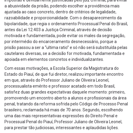
impostas e devidamente justificadas pelo juiz criminal, para evitar
a abusividade da prisão, podendo escolher a providência mais
ajustada ao caso concreto, dentro de critérios de legalidade,
razoabilidade e proporcionalidade. Com o desaparecimento da
bipolaridade, que regia o ordenamento Processual Penal do Brasil,
antes da Lei 12.403 a Justiça Criminal, através de decisão
motivada e fundamentada, pode evitar os males da segregação,
por intermédio do encarceramento desnecessário, porque a
prisão passou a ser a “ultima ratio” e só não será substituída pelas
cautelares diversas, se a decisão for motivada, fundamentada e
apoiada em elementos concretos e individualizantes.
Com essas motivações, a Escola Superior da Magistratura do
Estado do Piauí, de que fui diretor, realizou importante encontro
em que, através do Professor Juliano de Oliveira Leonel,
processualista emérito e professor acatado em todo Brasil,
satisfez duas grandes expectativas daquele momento: primeiro,
promovendo um encontro aberto a alunos e profissionais da área
penal, tratando da reforma sofrida pelo Código de Processo Penal
brasileiro, reclamada há mais de 70 anos. Segundo, escolhendo
uma das mais representativas expressões do Direito Penal e
Processual Penal do Piauí, Professor Juliano de Oliveira Leonel,
para prestar tão judiciosas, interessantes e aplaudidas lições.