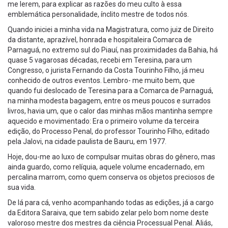
me lerem, para explicar as razões do meu culto à essa
emblemática personalidade, ínclito mestre de todos nós.
Quando iniciei a minha vida na Magistratura, como juiz de Direito
da distante, aprazível, honrada e hospitaleira Comarca de
Parnaguá, no extremo sul do Piauí, nas proximidades da Bahia, há
quase 5 vagarosas décadas, recebi em Teresina, para um
Congresso, o jurista Fernando da Costa Tourinho Filho, já meu
conhecido de outros eventos. Lembro- me muito bem, que
quando fui deslocado de Teresina para a Comarca de Parnaguá,
na minha modesta bagagem, entre os meus poucos e surrados
livros, havia um, que o calor das minhas mãos mantinha sempre
aquecido e movimentado: Era o primeiro volume da terceira
edição, do Processo Penal, do professor Tourinho Filho, editado
pela Jalovi, na cidade paulista de Bauru, em 1977.
Hoje, dou-me ao luxo de compulsar muitas obras do gênero, mas
ainda guardo, como relíquia, aquele volume encadernado, em
percalina marrom, como quem conserva os objetos preciosos de
sua vida.
De lá para cá, venho acompanhando todas as edições, já a cargo
da Editora Saraiva, que tem sabido zelar pelo bom nome deste
valoroso mestre dos mestres da ciência Processual Penal. Aliás,