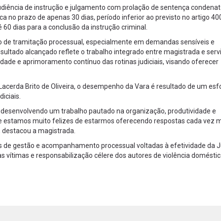
udiência de instrução e julgamento com prolação de sentença condena
 no prazo de apenas 30 dias, período inferior ao previsto no artigo 40
60 dias para a conclusão da instrução criminal.
o de tramitação processual, especialmente em demandas sensíveis e
resultado alcançado reflete o trabalho integrado entre magistrada e serv
idade e aprimoramento contínuo das rotinas judiciais, visando oferecer
 Lacerda Brito de Oliveira, o desempenho da Vara é resultado de um esf
iciais.
 desenvolvendo um trabalho pautado na organização, produtividade e
, e estamos muito felizes de estarmos oferecendo respostas cada vez 
, destacou a magistrada.
cas de gestão e acompanhamento processual voltadas à efetividade da J
vítimas e responsabilização célere dos autores de violência doméstic