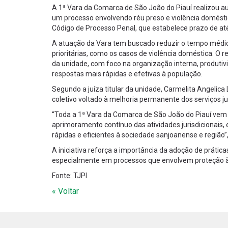
A 1ª Vara da Comarca de São João do Piauí realizou a
um processo envolvendo réu preso e violência doméstica
Código de Processo Penal, que estabelece prazo de até 
A atuação da Vara tem buscado reduzir o tempo médi
prioritárias, como os casos de violência doméstica. O 
da unidade, com foco na organização interna, produtiv
respostas mais rápidas e efetivas à população.
Segundo a juíza titular da unidade, Carmelita Angelica
coletivo voltado à melhoria permanente dos serviços jud
“Toda a 1ª Vara da Comarca de São João do Piauí vem
aprimoramento contínuo das atividades jurisdicionais
rápidas e eficientes à sociedade sanjoanense e região”
A iniciativa reforça a importância da adoção de práti
especialmente em processos que envolvem proteção às 
Fonte: TJPI
« Voltar