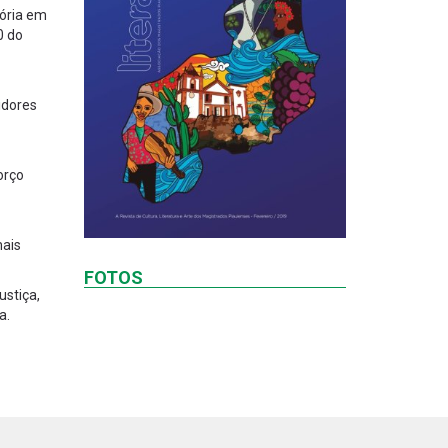
tória em
0 do
idores
orço
mais
FOTOS
ustiça,
a.