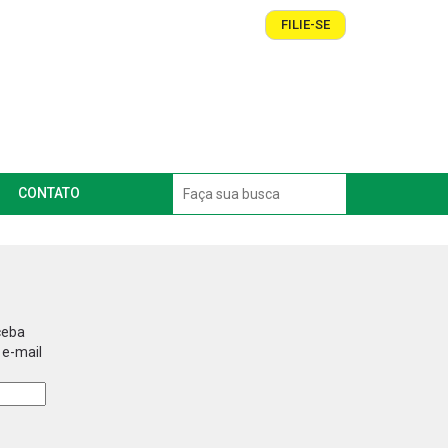
FILIE-SE
CONTATO
ceba
 e-mail