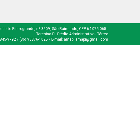
mberto Pietrogrande, nº 3509, São Raimundo, CEP 64.075-065 -
Teresina-PI. Prédio Administrativo - Térreo
8845-9792 / (86) 98876-1025 / E-mail: amapi.amapi@gmail.com