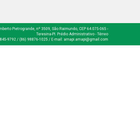
mberto Pietrogrande, nº 3509, São Raimundo, CEP 64.075-065 -
Teresina-PI. Prédio Administrativo - Térreo
8845-9792 / (86) 98876-1025 / E-mail: amapi.amapi@gmail.com