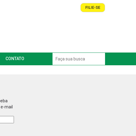
FILIE-SE
CONTATO
ceba
 e-mail