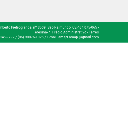
mberto Pietrogrande, nº 3509, São Raimundo, CEP 64.075-065 -
Teresina-PI. Prédio Administrativo - Térreo
8845-9792 / (86) 98876-1025 / E-mail: amapi.amapi@gmail.com