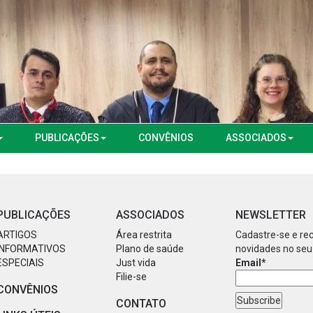
PUBLICAÇÕES
CONVÊNIOS
ASSOCIADOS
PUBLICAÇÕES
ASSOCIADOS
NEWSLETTER
ARTIGOS
Área restrita
Cadastre-se e re
INFORMATIVOS
Plano de saúde
novidades no seu
ESPECIAIS
Just vida
Email*
Filie-se
CONVÊNIOS
CONTATO