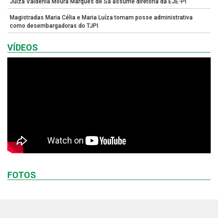
Juíza Valdênia Moura Marques de Sá assume diretoria da EJE-PI
Magistradas Maria Célia e Maria Luíza tomam posse administrativa
como desembargadoras do TJPI
VÍDEOS
FOTOS