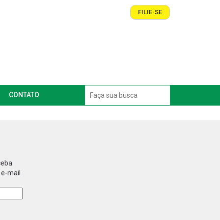
FILIE-SE
CONTATO
ceba
 e-mail