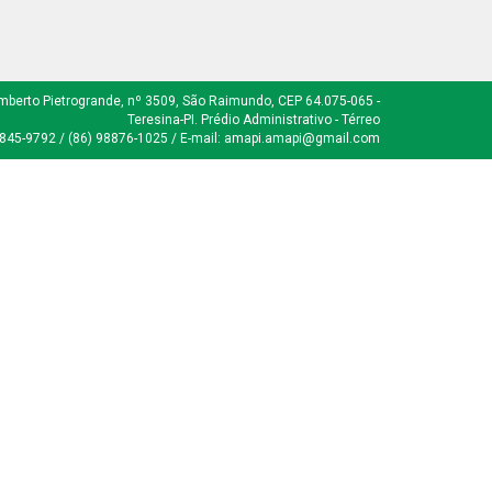
mberto Pietrogrande, nº 3509, São Raimundo, CEP 64.075-065 -
Teresina-PI. Prédio Administrativo - Térreo
8845-9792 / (86) 98876-1025 / E-mail: amapi.amapi@gmail.com